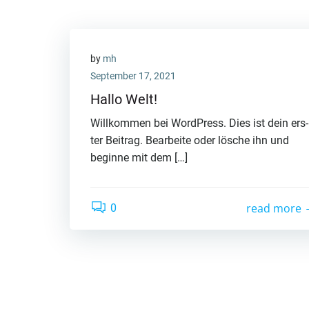
by
mh
September 17, 2021
Hallo Welt!
Will­kom­men bei Word­Press. Dies ist dein ers­
ter Bei­trag. Bear­bei­te oder lösche ihn und
begin­ne mit dem […]
read more
0